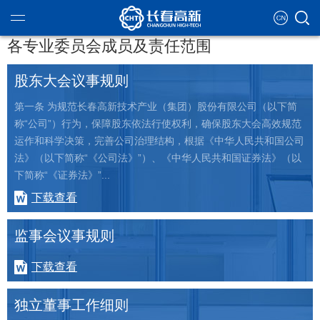
各专业委员会成员及责任范围
股东大会议事规则
第一条 为规范长春高新技术产业（集团）股份有限公司（以下简
ntroduction
称“公司”）行为，保障股东依法行使权利，确保股东大会高效规范
运作和科学决策，完善公司治理结构，根据《中华人民共和国公司
g teams
eutical industry
法》（以下简称“《公司法》”）、《中华人民共和国证券法》（以
ational chart
tate development
下简称“《证券法》”...
下载查看
se culture
ment strategy
监事会议事规则
nformation
alification
下载查看
y governance
concept
ent enterprise
al report
recruitment
of responsibility
独立董事工作细则