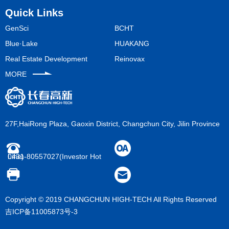
Quick Links
GenSci
BCHT
Blue·Lake
HUAKANG
Real Estate Development
Reinovax
MORE
27F,HaiRong Plaza, Gaoxin District, Changchun City, Jilin Province
0431-80557027(Investor Hot Line)
Copyright © 2019 CHANGCHUN HIGH-TECH All Rights Reserved
吉ICP备11005873号-3